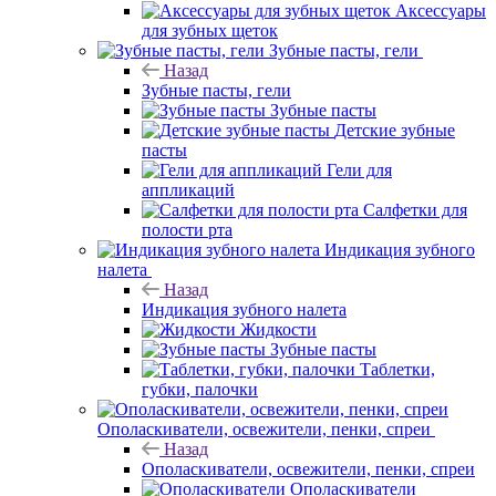
Аксессуары
для зубных щеток
Зубные пасты, гели
Назад
Зубные пасты, гели
Зубные пасты
Детские зубные
пасты
Гели для
аппликаций
Салфетки для
полости рта
Индикация зубного
налета
Назад
Индикация зубного налета
Жидкости
Зубные пасты
Таблетки,
губки, палочки
Ополаскиватели, освежители, пенки, спреи
Назад
Ополаскиватели, освежители, пенки, спреи
Ополаскиватели