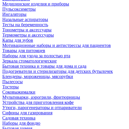
Медицинские изделия и приборы
Пульсоксиметры
Ингаляторы
Назальные аспираторы
Тесты на беременность
Тонометры и аксессуары
Термометры и аксессуары
Капы для зубов
Мотивационные наборы и антистрессы для пациентов
Товары для питомцев
Наборы для ухода за полостью рта
Зеркала стоматологические
Бытовая техника и товары для дома и сада
Подогреватели и стерилизаторы для детских бутылочек
Блендеры, мороженицы, мясорубки
Пылесосы
Тостеры
Соковыжималки
Мультиварки, аэрогрили, фритюрницы
Устройства для приготовления кофе
Утюги, парогенераторы и отпариватели
Сифоны для газирования
Садовая техника
Наборы для фондю
Бытовая химия