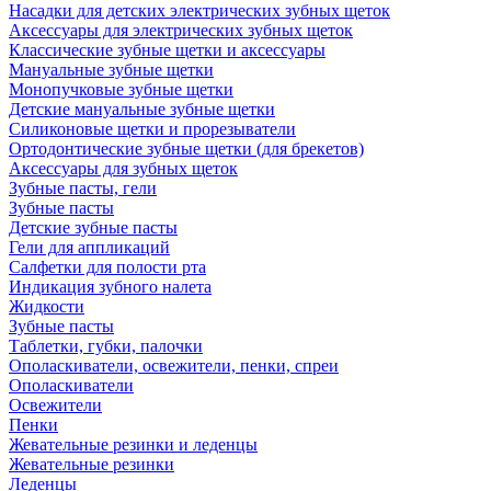
Насадки для детских электрических зубных щеток
Аксессуары для электрических зубных щеток
Классические зубные щетки и аксессуары
Мануальные зубные щетки
Монопучковые зубные щетки
Детские мануальные зубные щетки
Силиконовые щетки и прорезыватели
Ортодонтические зубные щетки (для брекетов)
Аксессуары для зубных щеток
Зубные пасты, гели
Зубные пасты
Детские зубные пасты
Гели для аппликаций
Салфетки для полости рта
Индикация зубного налета
Жидкости
Зубные пасты
Таблетки, губки, палочки
Ополаскиватели, освежители, пенки, спреи
Ополаскиватели
Освежители
Пенки
Жевательные резинки и леденцы
Жевательные резинки
Леденцы