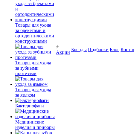
Товары для ухода
за брекетами и
ортодонтическими
конструкциями
Бренды
Подборки
Блог
Конта
Акции
Товары для ухода
за зубными
протезами
Товары для ухода
за языком
Бактериофаги
Медицинские
изделия и приборы