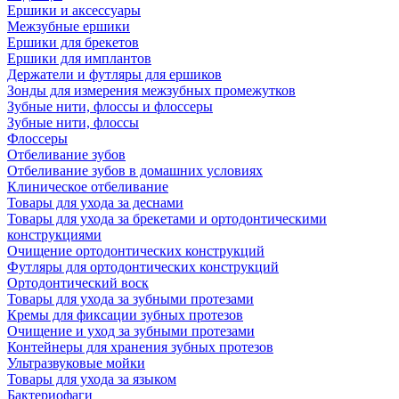
Ершики и аксессуары
Межзубные ершики
Ершики для брекетов
Ершики для имплантов
Держатели и футляры для ершиков
Зонды для измерения межзубных промежутков
Зубные нити, флоссы и флоссеры
Зубные нити, флоссы
Флоссеры
Отбеливание зубов
Отбеливание зубов в домашних условиях
Клиническое отбеливание
Товары для ухода за деснами
Товары для ухода за брекетами и ортодонтическими
конструкциями
Очищение ортодонтических конструкций
Футляры для ортодонтических конструкций
Ортодонтический воск
Товары для ухода за зубными протезами
Кремы для фиксации зубных протезов
Очищение и уход за зубными протезами
Контейнеры для хранения зубных протезов
Ультразвуковые мойки
Товары для ухода за языком
Бактериофаги