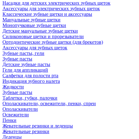
Насадки для детских электрических зубных щеток
Аксессуары для электрических зубных щеток
Классические зубные щетки и аксессуары
Мануальные зубные щетки
Монопучковые зубные щетки
Детские мануальные зубные щетки
Силиконовые щетки и прорезыватели
Ортодонтические зубные щетки (для брекетов)
Аксессуары для зубных щеток
Зубные пасты, гели
Зубные пасты
Детские зубные пасты
Гели для аппликаций
Салфетки для полости рта
Индикация зубного налета
Жидкости
Зубные пасты
Таблетки, губки, палочки
Ополаскиватели, освежители, пенки, спреи
Ополаскиватели
Освежители
Пенки
Жевательные резинки и леденцы
Жевательные резинки
Леденцы