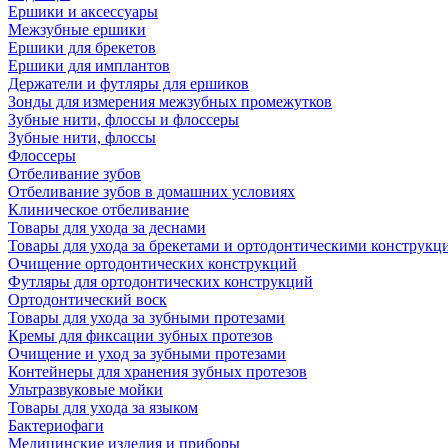
Ершики и аксессуары
Межзубные ершики
Ершики для брекетов
Ершики для имплантов
Держатели и футляры для ершиков
Зонды для измерения межзубных промежутков
Зубные нити, флоссы и флоссеры
Зубные нити, флоссы
Флоссеры
Отбеливание зубов
Отбеливание зубов в домашних условиях
Клиническое отбеливание
Товары для ухода за деснами
Товары для ухода за брекетами и ортодонтическими конструкц
Очищение ортодонтических конструкций
Футляры для ортодонтических конструкций
Ортодонтический воск
Товары для ухода за зубными протезами
Кремы для фиксации зубных протезов
Очищение и уход за зубными протезами
Контейнеры для хранения зубных протезов
Ультразвуковые мойки
Товары для ухода за языком
Бактериофаги
Медицинские изделия и приборы