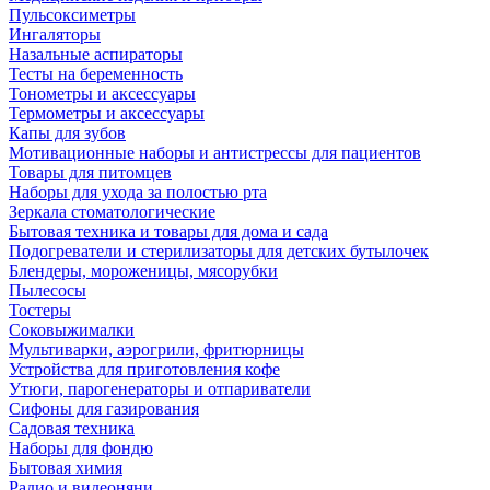
Пульсоксиметры
Ингаляторы
Назальные аспираторы
Тесты на беременность
Тонометры и аксессуары
Термометры и аксессуары
Капы для зубов
Мотивационные наборы и антистрессы для пациентов
Товары для питомцев
Наборы для ухода за полостью рта
Зеркала стоматологические
Бытовая техника и товары для дома и сада
Подогреватели и стерилизаторы для детских бутылочек
Блендеры, мороженицы, мясорубки
Пылесосы
Тостеры
Соковыжималки
Мультиварки, аэрогрили, фритюрницы
Устройства для приготовления кофе
Утюги, парогенераторы и отпариватели
Сифоны для газирования
Садовая техника
Наборы для фондю
Бытовая химия
Радио и видеоняни