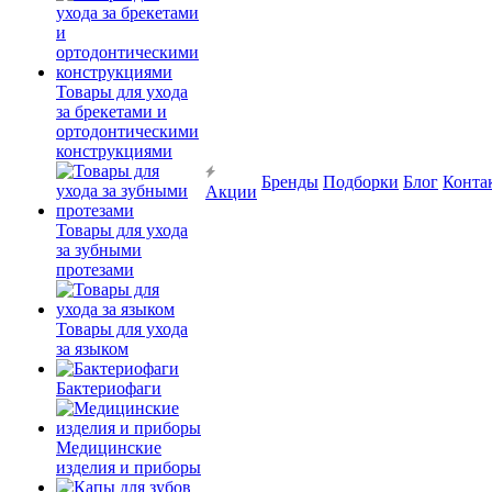
Товары для ухода
за брекетами и
ортодонтическими
конструкциями
Бренды
Подборки
Блог
Конта
Акции
Товары для ухода
за зубными
протезами
Товары для ухода
за языком
Бактериофаги
Медицинские
изделия и приборы