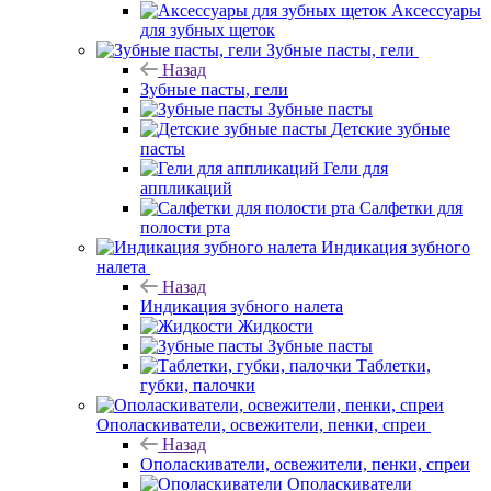
Аксессуары
для зубных щеток
Зубные пасты, гели
Назад
Зубные пасты, гели
Зубные пасты
Детские зубные
пасты
Гели для
аппликаций
Салфетки для
полости рта
Индикация зубного
налета
Назад
Индикация зубного налета
Жидкости
Зубные пасты
Таблетки,
губки, палочки
Ополаскиватели, освежители, пенки, спреи
Назад
Ополаскиватели, освежители, пенки, спреи
Ополаскиватели