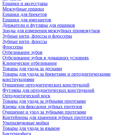
Ершики и аксессуары
Межзубные ершики
Ершики для брекетов
Ершики для имплантов
Держатели и футляры для ершиков
Зонды для измерения межзубных промежутков
Зубные нити, флоссы и флоссеры
Зубные нити, флоссы
Флоссеры
Отбеливание зубов
Отбеливание зубов в домашних условиях
Клиническое отбеливание
Товары для ухода за деснами
Товары для ухода за брекетами и ортодонтическими
конструкциями
Очищение ортодонтических конструкций
Футляры для ортодонтических конструкций
Ортодонтический воск
Товары для ухода за зубными протезами
Кремы для фиксации зубных протезов
Очищение и уход за зубными протезами
Контейнеры для хранения зубных протезов
Ультразвуковые мойки
Товары для ухода за языком
Бактериофаги