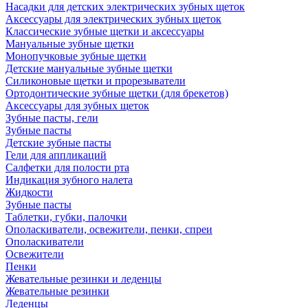
Насадки для детских электрических зубных щеток
Аксессуары для электрических зубных щеток
Классические зубные щетки и аксессуары
Мануальные зубные щетки
Монопучковые зубные щетки
Детские мануальные зубные щетки
Силиконовые щетки и прорезыватели
Ортодонтические зубные щетки (для брекетов)
Аксессуары для зубных щеток
Зубные пасты, гели
Зубные пасты
Детские зубные пасты
Гели для аппликаций
Салфетки для полости рта
Индикация зубного налета
Жидкости
Зубные пасты
Таблетки, губки, палочки
Ополаскиватели, освежители, пенки, спреи
Ополаскиватели
Освежители
Пенки
Жевательные резинки и леденцы
Жевательные резинки
Леденцы