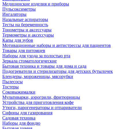
Медицинские изделия и приборы
Пульсоксиметры
Ингаляторы
Назальные аспираторы
Тесты на беременность
Тонометры и аксессуары
Термометры и аксессуары
Капы для зубов
Мотивационные наборы и антистрессы для пациентов
Товары для питомцев
Наборы для ухода за полостью рта
Зеркала стоматологические
Бытовая техника и товары для дома и сада
Подогреватели и стерилизаторы для детских бутылочек
Блендеры, мороженицы, мясорубки
Пылесосы
Тостеры
Соковыжималки
Мультиварки, аэрогрили, фритюрницы
Устройства для приготовления кофе
Утюги, парогенераторы и отпариватели
Сифоны для газирования
Садовая техника
Наборы для фондю
Бытовая химия