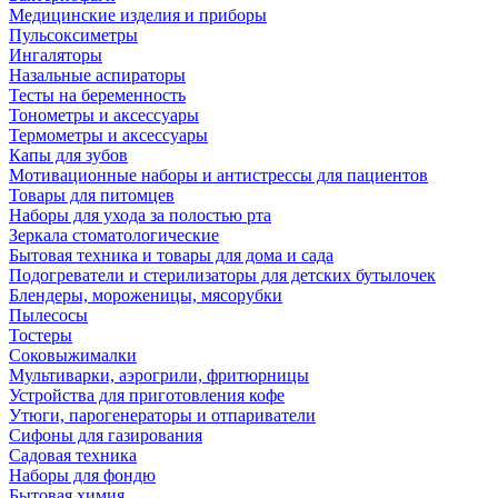
Медицинские изделия и приборы
Пульсоксиметры
Ингаляторы
Назальные аспираторы
Тесты на беременность
Тонометры и аксессуары
Термометры и аксессуары
Капы для зубов
Мотивационные наборы и антистрессы для пациентов
Товары для питомцев
Наборы для ухода за полостью рта
Зеркала стоматологические
Бытовая техника и товары для дома и сада
Подогреватели и стерилизаторы для детских бутылочек
Блендеры, мороженицы, мясорубки
Пылесосы
Тостеры
Соковыжималки
Мультиварки, аэрогрили, фритюрницы
Устройства для приготовления кофе
Утюги, парогенераторы и отпариватели
Сифоны для газирования
Садовая техника
Наборы для фондю
Бытовая химия