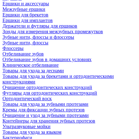
Ершики и аксессуары
Межзубные ершики
Ершики для брекетов
Ершики для имплантов
Держатели и футляры для ершиков
Зонды для измерения межзубных промежутков
Зубные нити, флоссы и флоссеры
Зубные нити, флоссы
Флоссеры
Отбеливание зубов
Отбеливание зубов в домашних условиях
Клиническое отбеливание
Товары для ухода за деснами
Товары для ухода за брекетами и ортодонтическими
конструкциями
Очищение ортодонтических конструкций
Футляры для ортодонтических конструкций
Ортодонтический воск
Товары для ухода за зубными протезами
Кремы для фиксации зубных протезов
Очищение и уход за зубными протезами
Контейнеры для хранения зубных протезов
Ультразвуковые мойки
Товары для ухода за языком
Бактериофаги