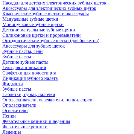
Насадки для детских электрических зубных щеток
Аксессуары для электрических зубных щеток
Классические зубные щетки и аксессуары
Мануальные зубные щетки
Монопучковые зубные щетки
Детские мануальные зубные щетки
Силиконовые щетки и прорезыватели
Ортодонтические зубные щетки (для брекетов)
Аксессуары для зубных щеток
Зубные пасты, гели
Зубные пасты
Детские зубные пасты
Гели для аппликаций
Салфетки для полости рта
Индикация зубного налета
Жидкости
Зубные пасты
Таблетки, губки, палочки
Ополаскиватели, освежители, пенки, спреи
Ополаскиватели
Освежители
Пенки
Жевательные резинки и леденцы
Жевательные резинки
Леденцы