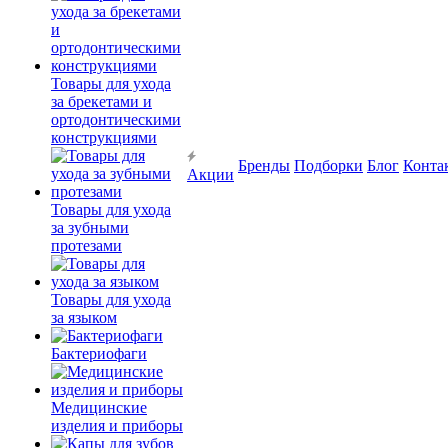
Товары для ухода
за брекетами и
ортодонтическими
конструкциями
Бренды
Подборки
Блог
Конта
Акции
Товары для ухода
за зубными
протезами
Товары для ухода
за языком
Бактериофаги
Медицинские
изделия и приборы