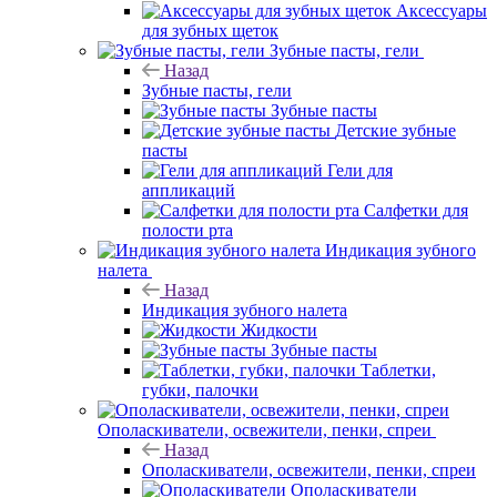
Аксессуары
для зубных щеток
Зубные пасты, гели
Назад
Зубные пасты, гели
Зубные пасты
Детские зубные
пасты
Гели для
аппликаций
Салфетки для
полости рта
Индикация зубного
налета
Назад
Индикация зубного налета
Жидкости
Зубные пасты
Таблетки,
губки, палочки
Ополаскиватели, освежители, пенки, спреи
Назад
Ополаскиватели, освежители, пенки, спреи
Ополаскиватели