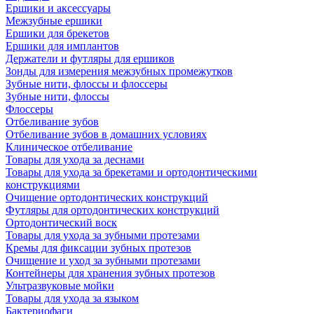
Ершики и аксессуары
Межзубные ершики
Ершики для брекетов
Ершики для имплантов
Держатели и футляры для ершиков
Зонды для измерения межзубных промежутков
Зубные нити, флоссы и флоссеры
Зубные нити, флоссы
Флоссеры
Отбеливание зубов
Отбеливание зубов в домашних условиях
Клиническое отбеливание
Товары для ухода за деснами
Товары для ухода за брекетами и ортодонтическими
конструкциями
Очищение ортодонтических конструкций
Футляры для ортодонтических конструкций
Ортодонтический воск
Товары для ухода за зубными протезами
Кремы для фиксации зубных протезов
Очищение и уход за зубными протезами
Контейнеры для хранения зубных протезов
Ультразвуковые мойки
Товары для ухода за языком
Бактериофаги