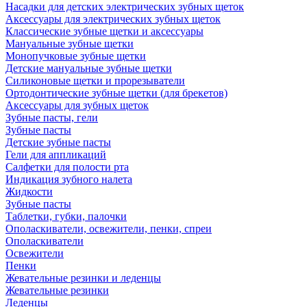
Насадки для детских электрических зубных щеток
Аксессуары для электрических зубных щеток
Классические зубные щетки и аксессуары
Мануальные зубные щетки
Монопучковые зубные щетки
Детские мануальные зубные щетки
Силиконовые щетки и прорезыватели
Ортодонтические зубные щетки (для брекетов)
Аксессуары для зубных щеток
Зубные пасты, гели
Зубные пасты
Детские зубные пасты
Гели для аппликаций
Салфетки для полости рта
Индикация зубного налета
Жидкости
Зубные пасты
Таблетки, губки, палочки
Ополаскиватели, освежители, пенки, спреи
Ополаскиватели
Освежители
Пенки
Жевательные резинки и леденцы
Жевательные резинки
Леденцы