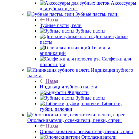
Аксессуары
для зубных щеток
Зубные пасты, гели
Назад
Зубные пасты, гели
Зубные пасты
Детские зубные
пасты
Гели для
аппликаций
Салфетки для
полости рта
Индикация зубного
налета
Назад
Индикация зубного налета
Жидкости
Зубные пасты
Таблетки,
губки, палочки
Ополаскиватели, освежители, пенки, спреи
Назад
Ополаскиватели, освежители, пенки, спреи
Ополаскиватели