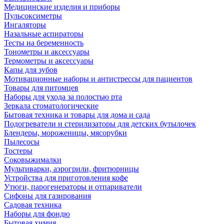
Медицинские изделия и приборы
Пульсоксиметры
Ингаляторы
Назальные аспираторы
Тесты на беременность
Тонометры и аксессуары
Термометры и аксессуары
Капы для зубов
Мотивационные наборы и антистрессы для пациентов
Товары для питомцев
Наборы для ухода за полостью рта
Зеркала стоматологические
Бытовая техника и товары для дома и сада
Подогреватели и стерилизаторы для детских бутылочек
Блендеры, мороженицы, мясорубки
Пылесосы
Тостеры
Соковыжималки
Мультиварки, аэрогрили, фритюрницы
Устройства для приготовления кофе
Утюги, парогенераторы и отпариватели
Сифоны для газирования
Садовая техника
Наборы для фондю
Бытовая химия