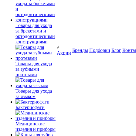
Товары для ухода
за брекетами и
ортодонтическими
конструкциями
Бренды
Подборки
Блог
Конта
Акции
Товары для ухода
за зубными
протезами
Товары для ухода
за языком
Бактериофаги
Медицинские
изделия и приборы