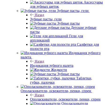
Аксессуары
для зубных щеток
Зубные пасты, гели
Назад
Зубные пасты, гели
Зубные пасты
Детские зубные
пасты
Гели для
аппликаций
Салфетки для
полости рта
Индикация зубного
налета
Назад
Индикация зубного налета
Жидкости
Зубные пасты
Таблетки,
губки, палочки
Ополаскиватели, освежители, пенки, спреи
Назад
Ополаскиватели, освежители, пенки, спреи
Ополаскиватели