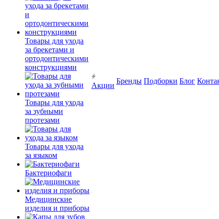
Товары для ухода
за брекетами и
ортодонтическими
конструкциями
Бренды
Подборки
Блог
Конта
Акции
Товары для ухода
за зубными
протезами
Товары для ухода
за языком
Бактериофаги
Медицинские
изделия и приборы