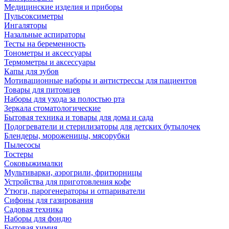
Медицинские изделия и приборы
Пульсоксиметры
Ингаляторы
Назальные аспираторы
Тесты на беременность
Тонометры и аксессуары
Термометры и аксессуары
Капы для зубов
Мотивационные наборы и антистрессы для пациентов
Товары для питомцев
Наборы для ухода за полостью рта
Зеркала стоматологические
Бытовая техника и товары для дома и сада
Подогреватели и стерилизаторы для детских бутылочек
Блендеры, мороженицы, мясорубки
Пылесосы
Тостеры
Соковыжималки
Мультиварки, аэрогрили, фритюрницы
Устройства для приготовления кофе
Утюги, парогенераторы и отпариватели
Сифоны для газирования
Садовая техника
Наборы для фондю
Бытовая химия