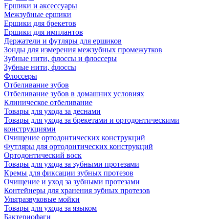
Ершики и аксессуары
Межзубные ершики
Ершики для брекетов
Ершики для имплантов
Держатели и футляры для ершиков
Зонды для измерения межзубных промежутков
Зубные нити, флоссы и флоссеры
Зубные нити, флоссы
Флоссеры
Отбеливание зубов
Отбеливание зубов в домашних условиях
Клиническое отбеливание
Товары для ухода за деснами
Товары для ухода за брекетами и ортодонтическими
конструкциями
Очищение ортодонтических конструкций
Футляры для ортодонтических конструкций
Ортодонтический воск
Товары для ухода за зубными протезами
Кремы для фиксации зубных протезов
Очищение и уход за зубными протезами
Контейнеры для хранения зубных протезов
Ультразвуковые мойки
Товары для ухода за языком
Бактериофаги