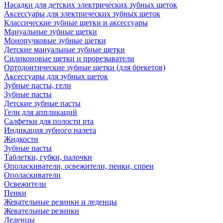
Насадки для детских электрических зубных щеток
Аксессуары для электрических зубных щеток
Классические зубные щетки и аксессуары
Мануальные зубные щетки
Монопучковые зубные щетки
Детские мануальные зубные щетки
Силиконовые щетки и прорезыватели
Ортодонтические зубные щетки (для брекетов)
Аксессуары для зубных щеток
Зубные пасты, гели
Зубные пасты
Детские зубные пасты
Гели для аппликаций
Салфетки для полости рта
Индикация зубного налета
Жидкости
Зубные пасты
Таблетки, губки, палочки
Ополаскиватели, освежители, пенки, спреи
Ополаскиватели
Освежители
Пенки
Жевательные резинки и леденцы
Жевательные резинки
Леденцы