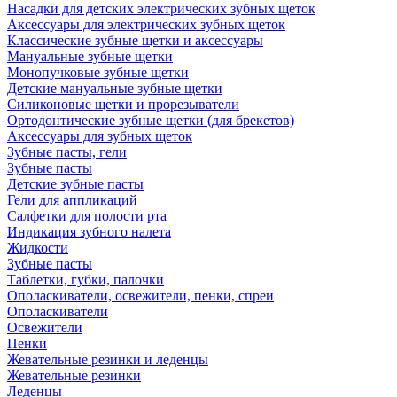
Насадки для детских электрических зубных щеток
Аксессуары для электрических зубных щеток
Классические зубные щетки и аксессуары
Мануальные зубные щетки
Монопучковые зубные щетки
Детские мануальные зубные щетки
Силиконовые щетки и прорезыватели
Ортодонтические зубные щетки (для брекетов)
Аксессуары для зубных щеток
Зубные пасты, гели
Зубные пасты
Детские зубные пасты
Гели для аппликаций
Салфетки для полости рта
Индикация зубного налета
Жидкости
Зубные пасты
Таблетки, губки, палочки
Ополаскиватели, освежители, пенки, спреи
Ополаскиватели
Освежители
Пенки
Жевательные резинки и леденцы
Жевательные резинки
Леденцы