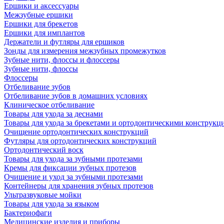
Ершики и аксессуары
Межзубные ершики
Ершики для брекетов
Ершики для имплантов
Держатели и футляры для ершиков
Зонды для измерения межзубных промежутков
Зубные нити, флоссы и флоссеры
Зубные нити, флоссы
Флоссеры
Отбеливание зубов
Отбеливание зубов в домашних условиях
Клиническое отбеливание
Товары для ухода за деснами
Товары для ухода за брекетами и ортодонтическими конструкц
Очищение ортодонтических конструкций
Футляры для ортодонтических конструкций
Ортодонтический воск
Товары для ухода за зубными протезами
Кремы для фиксации зубных протезов
Очищение и уход за зубными протезами
Контейнеры для хранения зубных протезов
Ультразвуковые мойки
Товары для ухода за языком
Бактериофаги
Медицинские изделия и приборы