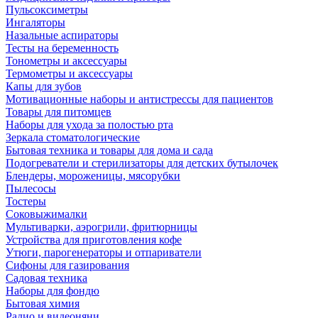
Пульсоксиметры
Ингаляторы
Назальные аспираторы
Тесты на беременность
Тонометры и аксессуары
Термометры и аксессуары
Капы для зубов
Мотивационные наборы и антистрессы для пациентов
Товары для питомцев
Наборы для ухода за полостью рта
Зеркала стоматологические
Бытовая техника и товары для дома и сада
Подогреватели и стерилизаторы для детских бутылочек
Блендеры, мороженицы, мясорубки
Пылесосы
Тостеры
Соковыжималки
Мультиварки, аэрогрили, фритюрницы
Устройства для приготовления кофе
Утюги, парогенераторы и отпариватели
Сифоны для газирования
Садовая техника
Наборы для фондю
Бытовая химия
Радио и видеоняни