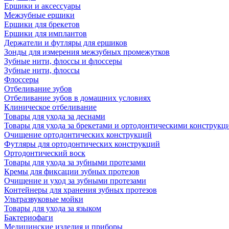
Ершики и аксессуары
Межзубные ершики
Ершики для брекетов
Ершики для имплантов
Держатели и футляры для ершиков
Зонды для измерения межзубных промежутков
Зубные нити, флоссы и флоссеры
Зубные нити, флоссы
Флоссеры
Отбеливание зубов
Отбеливание зубов в домашних условиях
Клиническое отбеливание
Товары для ухода за деснами
Товары для ухода за брекетами и ортодонтическими конструкц
Очищение ортодонтических конструкций
Футляры для ортодонтических конструкций
Ортодонтический воск
Товары для ухода за зубными протезами
Кремы для фиксации зубных протезов
Очищение и уход за зубными протезами
Контейнеры для хранения зубных протезов
Ультразвуковые мойки
Товары для ухода за языком
Бактериофаги
Медицинские изделия и приборы