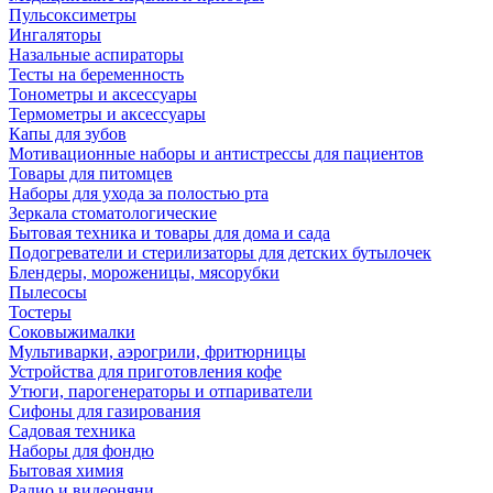
Пульсоксиметры
Ингаляторы
Назальные аспираторы
Тесты на беременность
Тонометры и аксессуары
Термометры и аксессуары
Капы для зубов
Мотивационные наборы и антистрессы для пациентов
Товары для питомцев
Наборы для ухода за полостью рта
Зеркала стоматологические
Бытовая техника и товары для дома и сада
Подогреватели и стерилизаторы для детских бутылочек
Блендеры, мороженицы, мясорубки
Пылесосы
Тостеры
Соковыжималки
Мультиварки, аэрогрили, фритюрницы
Устройства для приготовления кофе
Утюги, парогенераторы и отпариватели
Сифоны для газирования
Садовая техника
Наборы для фондю
Бытовая химия
Радио и видеоняни