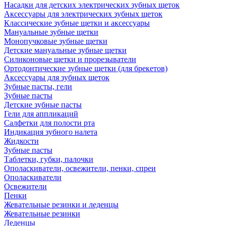
Насадки для детских электрических зубных щеток
Аксессуары для электрических зубных щеток
Классические зубные щетки и аксессуары
Мануальные зубные щетки
Монопучковые зубные щетки
Детские мануальные зубные щетки
Силиконовые щетки и прорезыватели
Ортодонтические зубные щетки (для брекетов)
Аксессуары для зубных щеток
Зубные пасты, гели
Зубные пасты
Детские зубные пасты
Гели для аппликаций
Салфетки для полости рта
Индикация зубного налета
Жидкости
Зубные пасты
Таблетки, губки, палочки
Ополаскиватели, освежители, пенки, спреи
Ополаскиватели
Освежители
Пенки
Жевательные резинки и леденцы
Жевательные резинки
Леденцы