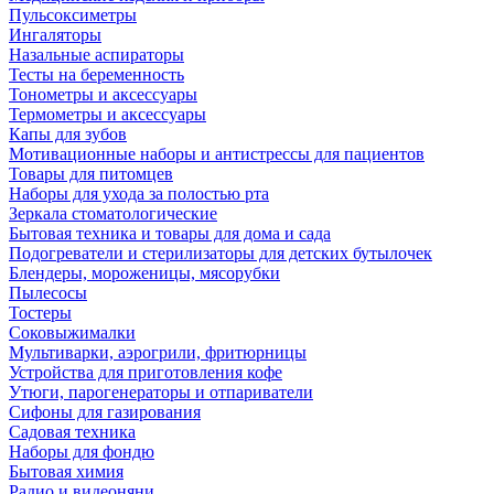
Пульсоксиметры
Ингаляторы
Назальные аспираторы
Тесты на беременность
Тонометры и аксессуары
Термометры и аксессуары
Капы для зубов
Мотивационные наборы и антистрессы для пациентов
Товары для питомцев
Наборы для ухода за полостью рта
Зеркала стоматологические
Бытовая техника и товары для дома и сада
Подогреватели и стерилизаторы для детских бутылочек
Блендеры, мороженицы, мясорубки
Пылесосы
Тостеры
Соковыжималки
Мультиварки, аэрогрили, фритюрницы
Устройства для приготовления кофе
Утюги, парогенераторы и отпариватели
Сифоны для газирования
Садовая техника
Наборы для фондю
Бытовая химия
Радио и видеоняни