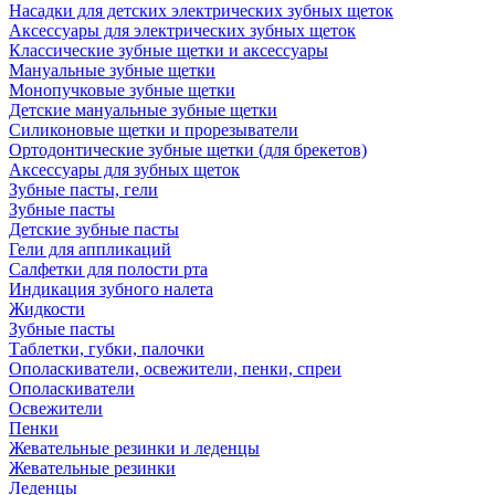
Насадки для детских электрических зубных щеток
Аксессуары для электрических зубных щеток
Классические зубные щетки и аксессуары
Мануальные зубные щетки
Монопучковые зубные щетки
Детские мануальные зубные щетки
Силиконовые щетки и прорезыватели
Ортодонтические зубные щетки (для брекетов)
Аксессуары для зубных щеток
Зубные пасты, гели
Зубные пасты
Детские зубные пасты
Гели для аппликаций
Салфетки для полости рта
Индикация зубного налета
Жидкости
Зубные пасты
Таблетки, губки, палочки
Ополаскиватели, освежители, пенки, спреи
Ополаскиватели
Освежители
Пенки
Жевательные резинки и леденцы
Жевательные резинки
Леденцы