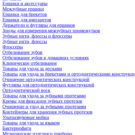
Ершики и аксессуары
Межзубные ершики
Ершики для брекетов
Ершики для имплантов
Держатели и футляры для ершиков
Зонды для измерения межзубных промежутков
Зубные нити, флоссы и флоссеры
Зубные нити, флоссы
Флоссеры
Отбеливание зубов
Отбеливание зубов в домашних условиях
Клиническое отбеливание
Товары для ухода за деснами
Товары для ухода за брекетами и ортодонтическими конструкц
Очищение ортодонтических конструкций
Футляры для ортодонтических конструкций
Ортодонтический воск
Товары для ухода за зубными протезами
Кремы для фиксации зубных протезов
Очищение и уход за зубными протезами
Контейнеры для хранения зубных протезов
Ультразвуковые мойки
Товары для ухода за языком
Бактериофаги
Медицинские изделия и приборы