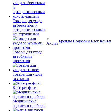
Товары для ухода
за брекетами и
ортодонтическими
конструкциями
Бренды
Подборки
Блог
Конта
Акции
Товары для ухода
за зубными
протезами
Товары для ухода
за языком
Бактериофаги
Медицинские
изделия и приборы