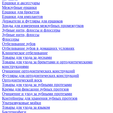
Ершики и аксессуары
Межзубные ершики
Ершики для брекетов
Ершики для имплантов
Держатели и футляры для ершиков
Зонды для измерения межзубных промежутков
Зубные нити, флоссы и флоссеры
Зубные нити, флоссы
Флоссеры
Отбеливание зубов
Отбеливание зубов в домашних условиях
Клиническое отбеливание
Товары для ухода за деснами
Товары для ухода за брекетами и ортодонтическими
конструкциями
Очищение ортодонтических конструкций
Футляры для ортодонтических конструкций
Ортодонтический воск
Товары для ухода за зубными протезами
Кремы для фиксации зубных протезов
Очищение и уход за зубными протезами
Контейнеры для хранения зубных протезов
Ультразвуковые мойки
Товары для ухода за языком
Бактериофаги