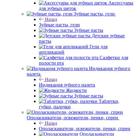
Аксессуары
для зубных щеток
Зубные пасты, гели
Назад
Зубные пасты, гели
Зубные пасты
Детские зубные
пасты
Гели для
аппликаций
Салфетки для
полости рта
Индикация зубного
налета
Назад
Индикация зубного налета
Жидкости
Зубные пасты
Таблетки,
губки, палочки
Ополаскиватели, освежители, пенки, спреи
Назад
Ополаскиватели, освежители, пенки, спреи
Ополаскиватели