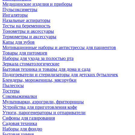
Медицинские изделия и приборы
Пульсоксиметры
Ингаляторы
Назальные аспираторы
Тесты на беременность
Тонометры и аксессуары
Термометры и аксессуары
Капы для зубов
Мотивационные наборы и антистрессы для пациентов
Товары для питомцев
Наборы для ухода за полостью рта
Зеркала стоматологические
Бытовая техника и товары для дома и сада
Подогреватели и стерилизаторы для детских бутылочек
Блендеры, мороженицы, мясорубки
Пылесосы
Тостеры
Соковыжималки
Мультиварки, аэрогрили, фритюрницы
Устройства для приготовления кофе
Утюги, парогенераторы и отпариватели
Сифоны для газирования
Садовая техника
Наборы для фондю
Бытовая химия