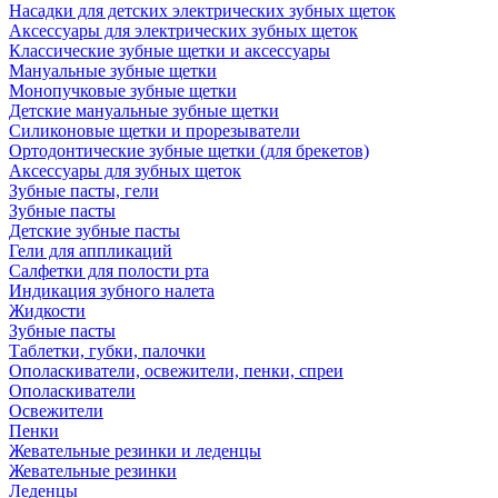
Насадки для детских электрических зубных щеток
Аксессуары для электрических зубных щеток
Классические зубные щетки и аксессуары
Мануальные зубные щетки
Монопучковые зубные щетки
Детские мануальные зубные щетки
Силиконовые щетки и прорезыватели
Ортодонтические зубные щетки (для брекетов)
Аксессуары для зубных щеток
Зубные пасты, гели
Зубные пасты
Детские зубные пасты
Гели для аппликаций
Салфетки для полости рта
Индикация зубного налета
Жидкости
Зубные пасты
Таблетки, губки, палочки
Ополаскиватели, освежители, пенки, спреи
Ополаскиватели
Освежители
Пенки
Жевательные резинки и леденцы
Жевательные резинки
Леденцы