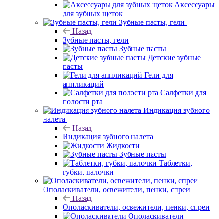
Аксессуары
для зубных щеток
Зубные пасты, гели
Назад
Зубные пасты, гели
Зубные пасты
Детские зубные
пасты
Гели для
аппликаций
Салфетки для
полости рта
Индикация зубного
налета
Назад
Индикация зубного налета
Жидкости
Зубные пасты
Таблетки,
губки, палочки
Ополаскиватели, освежители, пенки, спреи
Назад
Ополаскиватели, освежители, пенки, спреи
Ополаскиватели