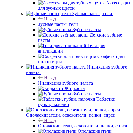
Аксессуары
для зубных щеток
Зубные пасты, гели
Назад
Зубные пасты, гели
Зубные пасты
Детские зубные
пасты
Гели для
аппликаций
Салфетки для
полости рта
Индикация зубного
налета
Назад
Индикация зубного налета
Жидкости
Зубные пасты
Таблетки,
губки, палочки
Ополаскиватели, освежители, пенки, спреи
Назад
Ополаскиватели, освежители, пенки, спреи
Ополаскиватели