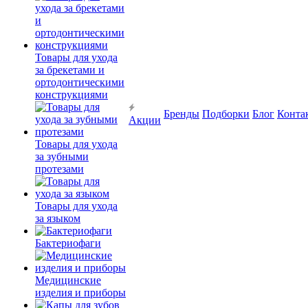
Товары для ухода
за брекетами и
ортодонтическими
конструкциями
Бренды
Подборки
Блог
Конта
Акции
Товары для ухода
за зубными
протезами
Товары для ухода
за языком
Бактериофаги
Медицинские
изделия и приборы