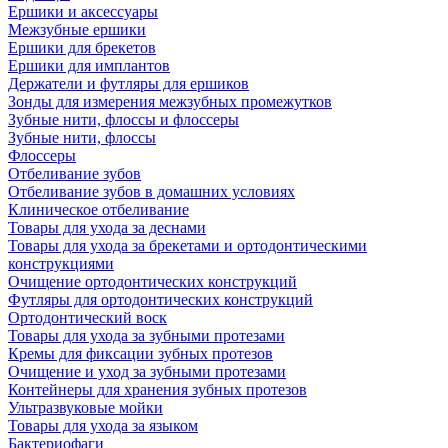
Ершики и аксессуары
Межзубные ершики
Ершики для брекетов
Ершики для имплантов
Держатели и футляры для ершиков
Зонды для измерения межзубных промежутков
Зубные нити, флоссы и флоссеры
Зубные нити, флоссы
Флоссеры
Отбеливание зубов
Отбеливание зубов в домашних условиях
Клиническое отбеливание
Товары для ухода за деснами
Товары для ухода за брекетами и ортодонтическими
конструкциями
Очищение ортодонтических конструкций
Футляры для ортодонтических конструкций
Ортодонтический воск
Товары для ухода за зубными протезами
Кремы для фиксации зубных протезов
Очищение и уход за зубными протезами
Контейнеры для хранения зубных протезов
Ультразвуковые мойки
Товары для ухода за языком
Бактериофаги