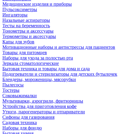
Медицинские изделия и приборы
Пульсоксиметры
Ингаляторы
Назальные аспираторы
Тесты на беременность
Тонометры и аксессуары
Термометры и аксессуары
Капы для зубов
Мотивационные наборы и антистрессы для пациентов
Товары для питомцев
Наборы для ухода за полостью рта
Зеркала стоматологические
Бытовая техника и товары для дома и сада
Подогреватели и стерилизаторы для детских бутылочек
Блендеры, мороженицы, мясорубки
Пылесосы
Тостеры
Соковыжималки
Мультиварки, аэрогрили, фритюрницы
Устройства для приготовления кофе
Утюги, парогенераторы и отпариватели
Сифоны для газирования
Садовая техника
Наборы для фондю
Бытовая химия