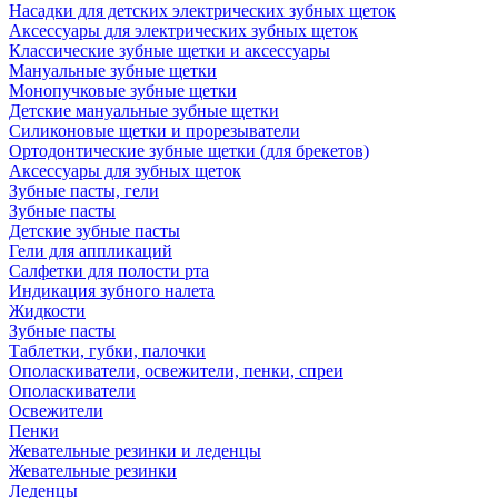
Насадки для детских электрических зубных щеток
Аксессуары для электрических зубных щеток
Классические зубные щетки и аксессуары
Мануальные зубные щетки
Монопучковые зубные щетки
Детские мануальные зубные щетки
Силиконовые щетки и прорезыватели
Ортодонтические зубные щетки (для брекетов)
Аксессуары для зубных щеток
Зубные пасты, гели
Зубные пасты
Детские зубные пасты
Гели для аппликаций
Салфетки для полости рта
Индикация зубного налета
Жидкости
Зубные пасты
Таблетки, губки, палочки
Ополаскиватели, освежители, пенки, спреи
Ополаскиватели
Освежители
Пенки
Жевательные резинки и леденцы
Жевательные резинки
Леденцы