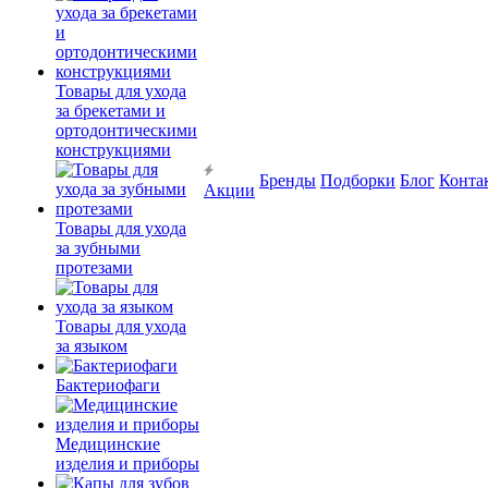
Товары для ухода
за брекетами и
ортодонтическими
конструкциями
Бренды
Подборки
Блог
Конта
Акции
Товары для ухода
за зубными
протезами
Товары для ухода
за языком
Бактериофаги
Медицинские
изделия и приборы