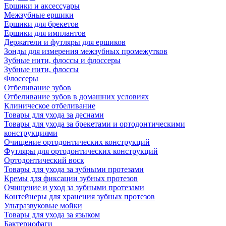
Ершики и аксессуары
Межзубные ершики
Ершики для брекетов
Ершики для имплантов
Держатели и футляры для ершиков
Зонды для измерения межзубных промежутков
Зубные нити, флоссы и флоссеры
Зубные нити, флоссы
Флоссеры
Отбеливание зубов
Отбеливание зубов в домашних условиях
Клиническое отбеливание
Товары для ухода за деснами
Товары для ухода за брекетами и ортодонтическими
конструкциями
Очищение ортодонтических конструкций
Футляры для ортодонтических конструкций
Ортодонтический воск
Товары для ухода за зубными протезами
Кремы для фиксации зубных протезов
Очищение и уход за зубными протезами
Контейнеры для хранения зубных протезов
Ультразвуковые мойки
Товары для ухода за языком
Бактериофаги