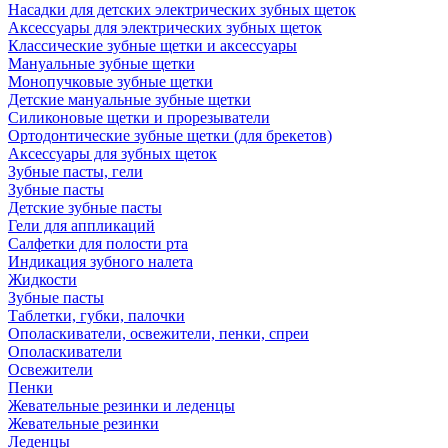
Насадки для детских электрических зубных щеток
Аксессуары для электрических зубных щеток
Классические зубные щетки и аксессуары
Мануальные зубные щетки
Монопучковые зубные щетки
Детские мануальные зубные щетки
Силиконовые щетки и прорезыватели
Ортодонтические зубные щетки (для брекетов)
Аксессуары для зубных щеток
Зубные пасты, гели
Зубные пасты
Детские зубные пасты
Гели для аппликаций
Салфетки для полости рта
Индикация зубного налета
Жидкости
Зубные пасты
Таблетки, губки, палочки
Ополаскиватели, освежители, пенки, спреи
Ополаскиватели
Освежители
Пенки
Жевательные резинки и леденцы
Жевательные резинки
Леденцы