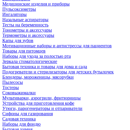
Медицинские изделия и приборы
Пульсоксиметры
Ингаляторы
Назальные аспираторы
Тесты на беременность
Тонометры и аксессуары
Термометры и аксессуары
Капы для зубов
Мотивационные наборы и антистрессы для пациентов
Товары для питомцев
Наборы для ухода за полостью рта
Зеркала стоматологические
Бытовая техника и товары для дома и сада
Подогреватели и стерилизаторы для детских бутылочек
Блендеры, мороженицы, мясорубки
Пылесосы
Тостеры
Соковыжималки
Мультиварки, аэрогрили, фритюрницы
Устройства для приготовления кофе
Утюги, парогенераторы и отпариватели
Сифоны для газирования
Садовая техника
Наборы для фондю
Бытовая химия