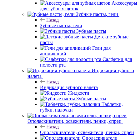
Аксессуары
для зубных щеток
Зубные пасты, гели
Назад
Зубные пасты, гели
Зубные пасты
Детские зубные
пасты
Гели для
аппликаций
Салфетки для
полости рта
Индикация зубного
налета
Назад
Индикация зубного налета
Жидкости
Зубные пасты
Таблетки,
губки, палочки
Ополаскиватели, освежители, пенки, спреи
Назад
Ополаскиватели, освежители, пенки, спреи
Ополаскиватели