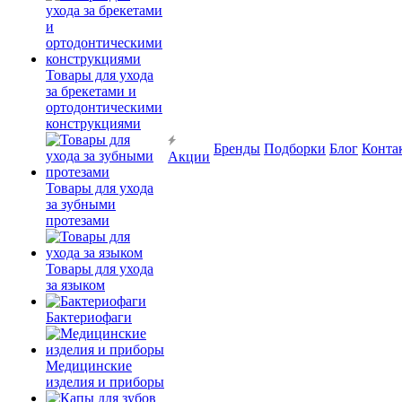
Товары для ухода
за брекетами и
ортодонтическими
конструкциями
Бренды
Подборки
Блог
Конта
Акции
Товары для ухода
за зубными
протезами
Товары для ухода
за языком
Бактериофаги
Медицинские
изделия и приборы