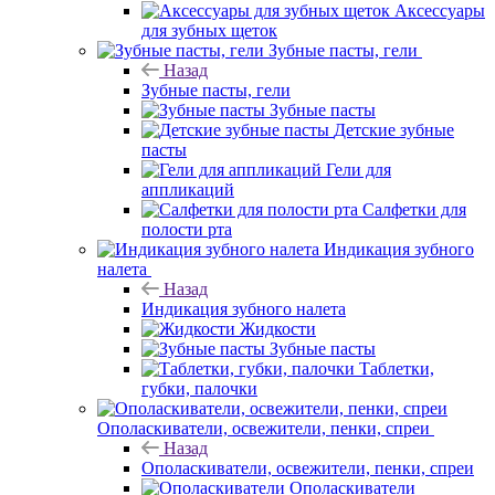
Аксессуары
для зубных щеток
Зубные пасты, гели
Назад
Зубные пасты, гели
Зубные пасты
Детские зубные
пасты
Гели для
аппликаций
Салфетки для
полости рта
Индикация зубного
налета
Назад
Индикация зубного налета
Жидкости
Зубные пасты
Таблетки,
губки, палочки
Ополаскиватели, освежители, пенки, спреи
Назад
Ополаскиватели, освежители, пенки, спреи
Ополаскиватели