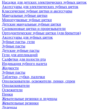
Насадки для детских электрических зубных щеток
Аксессуары для электрических зубных щеток
Классические зубные щетки и аксессуары
Мануальные зубные щетки
Монопучковые зубные щетки
Детские мануальные зубные щетки
Силиконовые щетки и прорезыватели
Ортодонтические зубные щетки (для брекетов)
Аксессуары для зубных щеток
Зубные пасты, гели
Зубные пасты
Детские зубные пасты
Гели для аппликаций
Салфетки для полости рта
Индикация зубного налета
Жидкости
Зубные пасты
Таблетки, губки, палочки
Ополаскиватели, освежители, пенки, спреи
Ополаскиватели
Освежители
Пенки
Жевательные резинки и леденцы
Жевательные резинки
Леденцы