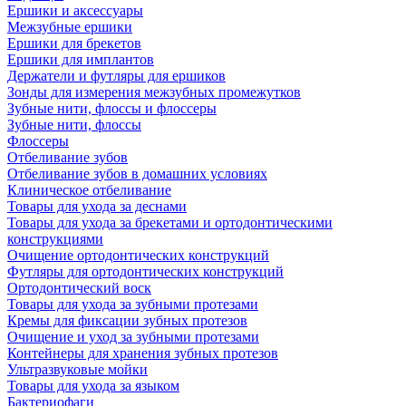
Ершики и аксессуары
Межзубные ершики
Ершики для брекетов
Ершики для имплантов
Держатели и футляры для ершиков
Зонды для измерения межзубных промежутков
Зубные нити, флоссы и флоссеры
Зубные нити, флоссы
Флоссеры
Отбеливание зубов
Отбеливание зубов в домашних условиях
Клиническое отбеливание
Товары для ухода за деснами
Товары для ухода за брекетами и ортодонтическими
конструкциями
Очищение ортодонтических конструкций
Футляры для ортодонтических конструкций
Ортодонтический воск
Товары для ухода за зубными протезами
Кремы для фиксации зубных протезов
Очищение и уход за зубными протезами
Контейнеры для хранения зубных протезов
Ультразвуковые мойки
Товары для ухода за языком
Бактериофаги