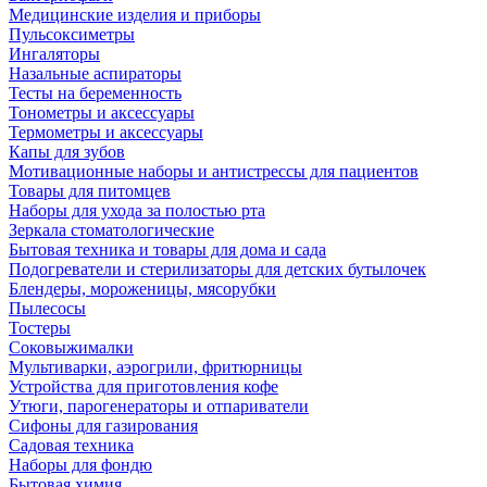
Медицинские изделия и приборы
Пульсоксиметры
Ингаляторы
Назальные аспираторы
Тесты на беременность
Тонометры и аксессуары
Термометры и аксессуары
Капы для зубов
Мотивационные наборы и антистрессы для пациентов
Товары для питомцев
Наборы для ухода за полостью рта
Зеркала стоматологические
Бытовая техника и товары для дома и сада
Подогреватели и стерилизаторы для детских бутылочек
Блендеры, мороженицы, мясорубки
Пылесосы
Тостеры
Соковыжималки
Мультиварки, аэрогрили, фритюрницы
Устройства для приготовления кофе
Утюги, парогенераторы и отпариватели
Сифоны для газирования
Садовая техника
Наборы для фондю
Бытовая химия